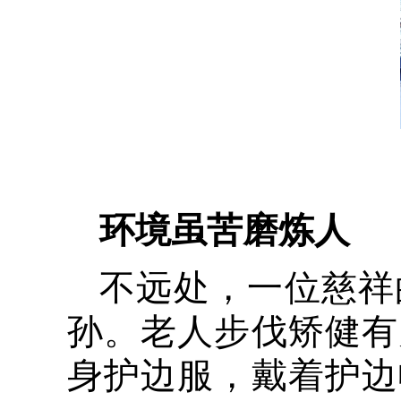
环境虽苦磨炼
人
不远处，一位慈祥
孙。老人步伐矫健有
身护边服，戴着护边