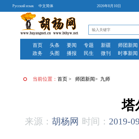
Русский язык
中文简体
2026年8月10日
首页
头条
要闻
专题
新疆
师团新闻
政务
头图
播报
民生
微刊
时事新闻
当前位置：
首页
>
师团新闻
>
九师
塔
来源：
胡杨网
时间：
2019-09