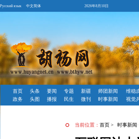
Русский язык
中文简体
2026年8月10日
首页
头条
要闻
专题
新疆
师团新闻
维稳
政务
头图
播报
民生
微刊
时事新闻
视觉
当前位置：
首页
>
时事新闻