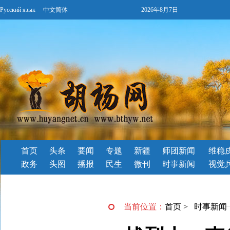
Русский язык
中文简体
2026年8月7日
首页
头条
要闻
专题
新疆
师团新闻
维稳
政务
头图
播报
民生
微刊
时事新闻
视觉
当前位置：
首页
>
时事新闻