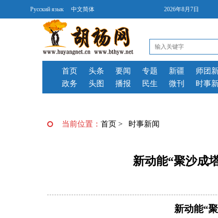
Русский язык
中文简体
2026年8月7日
首页
头条
要闻
专题
新疆
师团
政务
头图
播报
民生
微刊
时事
当前位置：
首页
>
时事新闻
新动能“聚沙成
新动能“