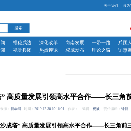
关于我们
设为
新闻
维稳戍边
深化改革
向南发展
一带一路
兵团
新闻
视觉兵团
热点评论
权威发布
理论之窗
访惠
塔” 高质量发展引领高水平合作——长三角
来源：
新华网
时间：
2019-12-30 19:16:04
作者：
编辑：
杨波
责任编辑：
钟新
聚沙成塔” 高质量发展引领高水平合作——长三角前