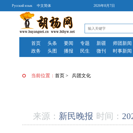
Русский язык
中文简体
2026年8月7日
首页
头条
要闻
专题
新疆
师团新闻
政务
头图
播报
民生
微刊
时事新闻
当前位置：
首页
>
兵团文化
来源：
新民晚报
时间：
20