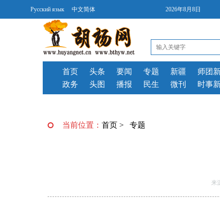
Русский язык
中文简体
2026年8月8日
首页
头条
要闻
专题
新疆
师团
政务
头图
播报
民生
微刊
时事
当前位置：
首页
>
专题
来