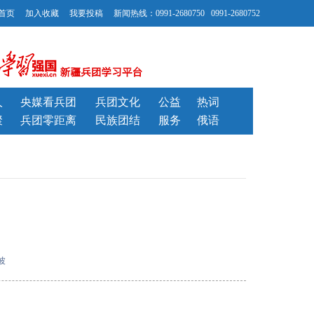
首页
加入收藏
我要投稿
新闻热线：0991-2680750 0991-2680752
人
央媒看兵团
兵团文化
公益
热词
聚
兵团零距离
民族团结
服务
俄语
波