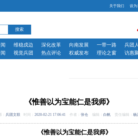
关于我们
设为
新闻
维稳戍边
深化改革
向南发展
一带一路
兵团
新闻
视觉兵团
热点评论
权威发布
理论之窗
访惠
《惟善以为宝能仁是我师》
源：
兵团文联
时间：
2020-02-21 17:06:41
作者：
张仓
编辑：
白帆
责任编辑：
杨
《惟善以为宝能仁是我师》