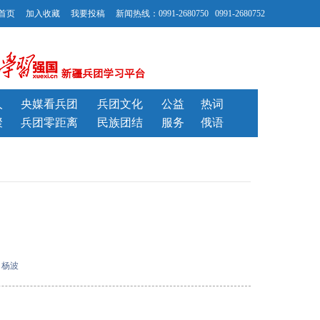
首页
加入收藏
我要投稿
新闻热线：0991-2680750 0991-2680752
人
央媒看兵团
兵团文化
公益
热词
聚
兵团零距离
民族团结
服务
俄语
：
杨波