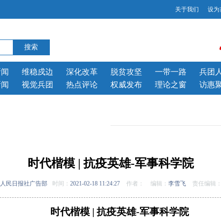
关于我们
设为
新闻
维稳戍边
深化改革
脱贫攻坚
一带一路
兵团
新闻
视觉兵团
热点评论
权威发布
理论之窗
访惠
时代楷模 | 抗疫英雄-军事科学院
人民日报社广告部
时间：
2021-02-18 11:24:27
作者：
编辑：
李雪飞
责任编辑
时代楷模 | 抗疫英雄-军事科学院