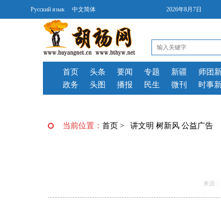
Русский язык
中文简体
2026年8月7日
首页
头条
要闻
专题
新疆
师团
政务
头图
播报
民生
微刊
时事
当前位置：
首页
>
讲文明 树新风 公益广告
来源：