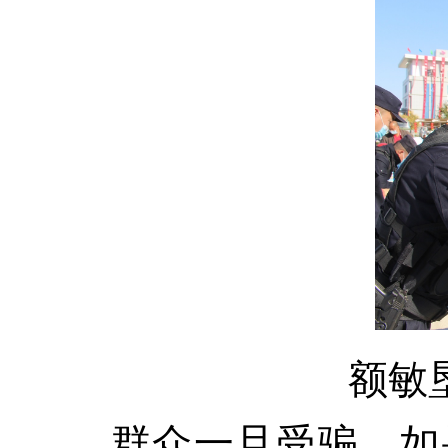
额敏
群众一旦受骗，如