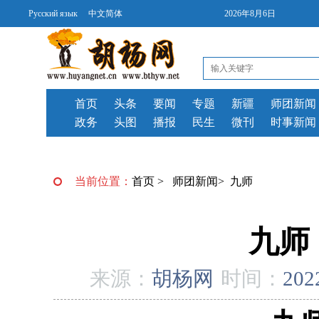
Русский язык
中文简体
2026年8月6日
首页
头条
要闻
专题
新疆
师团新闻
政务
头图
播报
民生
微刊
时事新闻
当前位置：
首页
>
师团新闻
>
九师
九师
来源：
胡杨网
时间：
202