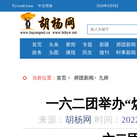
Русский язык
中文简体
2026年8月8日
首页
头条
要闻
专题
新疆
师团新闻
政务
头图
播报
民生
微刊
时事新闻
当前位置：
首页
>
师团新闻
>
九师
一六二团举办“
来源：
胡杨网
时间：
202