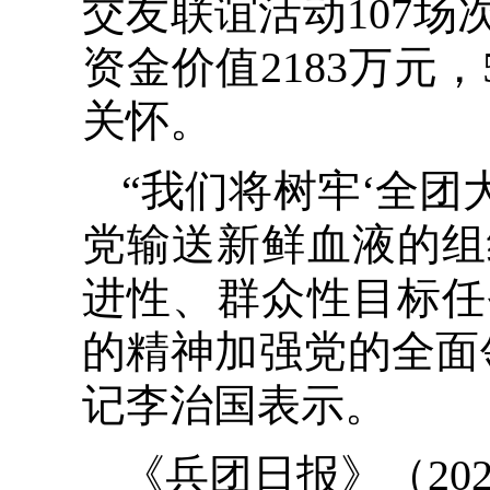
交友联谊活动107
资金价值2183万元
关怀。
“我们将树牢‘全团
党输送新鲜血液的组
进性、群众性目标任
的精神加强党的全面
记李治国表示。
《兵团日报》（202