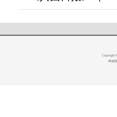
Copyright
举报电话