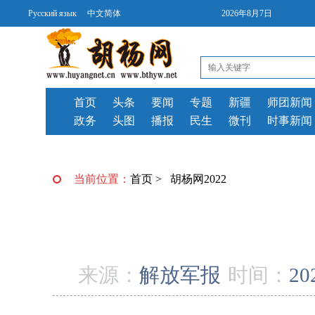
Русский язык
中文简体
2026年8月7日
首页
头条
要闻
专题
新疆
师团新闻
政务
头图
播报
民生
微刊
时事新闻
当前位置：
首页
>
胡杨网2022
来源：
解放军报
时间：
20