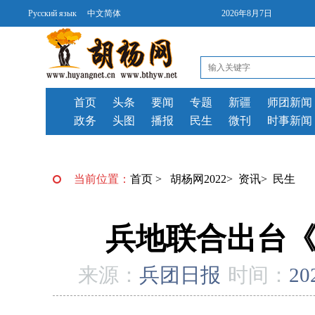
Русский язык
中文简体
2026年8月7日
首页
头条
要闻
专题
新疆
师团新闻
政务
头图
播报
民生
微刊
时事新闻
当前位置：
首页
>
胡杨网2022
>
资讯
>
民生
兵地联合出台《
来源：
兵团日报
时间：
20