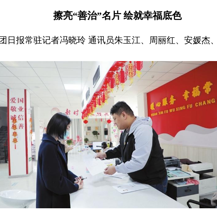
擦亮“善治”名片 绘就幸福底色
团日报常驻记者冯晓玲 通讯员朱玉江、周丽红、安媛杰