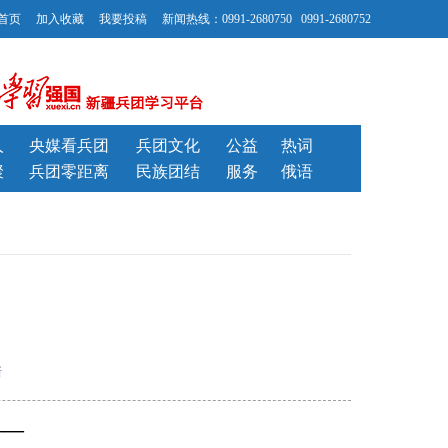
首页
加入收藏
我要投稿
新闻热线：0991-2680750 0991-2680752
人
央媒看兵团
兵团文化
公益
热词
聚
兵团零距离
民族团结
服务
俄语
新
——