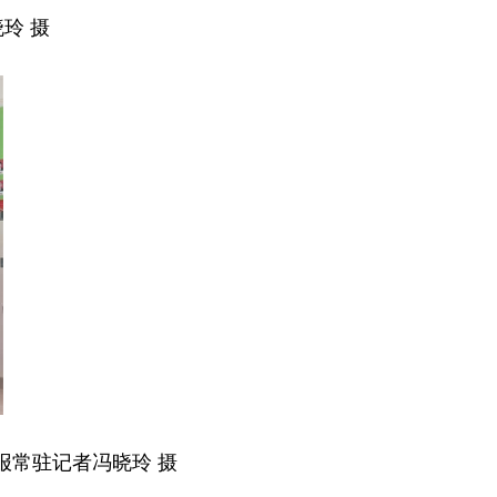
玲 摄
报常驻记者冯晓玲 摄