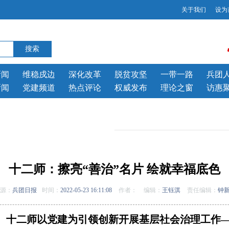
关于我们
设为
新闻
维稳戍边
深化改革
脱贫攻坚
一带一路
兵团
新闻
党建频道
热点评论
权威发布
理论之窗
访惠
十二师：擦亮“善治”名片 绘就幸福底色
源：
兵团日报
时间：
2022-05-23 16:11:08
作者：
编辑：
王钰淇
责任编辑：
钟
十二师以党建为引领创新开展基层社会治理工作