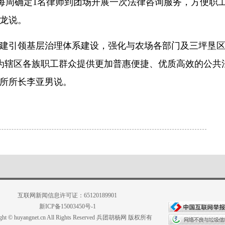
，每周确定1名律师到团场开展一次法律咨询服务，方便职
周龙说。
党建引领基层治理体系建设，强化与农场各部门及三坪垦
为辖区各族职工群众提供更加普惠便捷、优质高效的公共
法所所长李亚男说。
互联网新闻信息许可证：65120189901
新ICP备15003450号-1
ight © huyangnet.cn All Rights Reserved 兵团胡杨网 版权所有