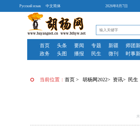
Русский язык
中文简体
2026年8月7日
首页
头条
要闻
专题
新疆
师团
政务
头图
播报
民生
微刊
时事
当前位置：
首页
>
胡杨网2022
>
资讯
>
民生
来