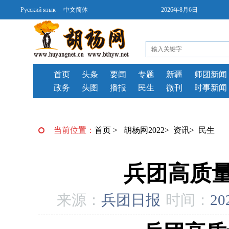
Русский язык
中文简体
2026年8月6日
首页
头条
要闻
专题
新疆
师团新闻
政务
头图
播报
民生
微刊
时事新闻
当前位置：
首页
>
胡杨网2022
>
资讯
>
民生
兵团高质
来源：
兵团日报
时间：
20