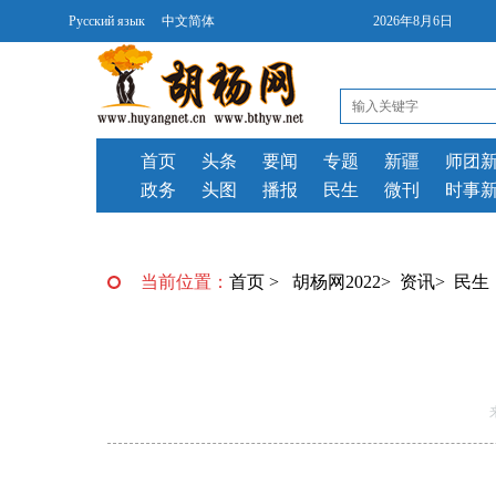
Русский язык
中文简体
2026年8月6日
首页
头条
要闻
专题
新疆
师团
政务
头图
播报
民生
微刊
时事
当前位置：
首页
>
胡杨网2022
>
资讯
>
民生