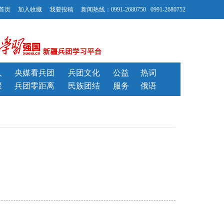
首页
加入收藏
我要投稿
新闻热线：0991-2680750 0991-2680752
人
央媒看兵团
兵团文化
公益
热词
聚
兵团零距离
民族团结
服务
俄语