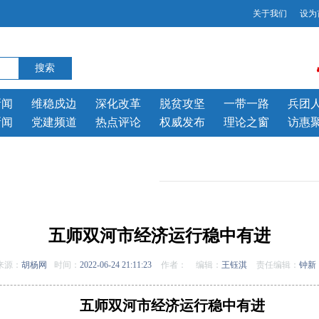
关于我们
设为
新闻
维稳戍边
深化改革
脱贫攻坚
一带一路
兵团
新闻
党建频道
热点评论
权威发布
理论之窗
访惠
五师双河市经济运行稳中有进
来源：
胡杨网
时间：
2022-06-24 21:11:23
作者：
编辑：
王钰淇
责任编辑：
钟新
五师双河市经济运行稳中有进