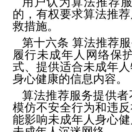
用户认为算法推荐
的，有权要求算法推荐
救措施。
第十六条 算法推荐
履行未成年人网络保
式、提供适合未成年人
身心健康的信息内容。
算法推荐服务提供者
模仿不安全行为和违反
能影响未成年人身心健
未成年人沉迷网络。