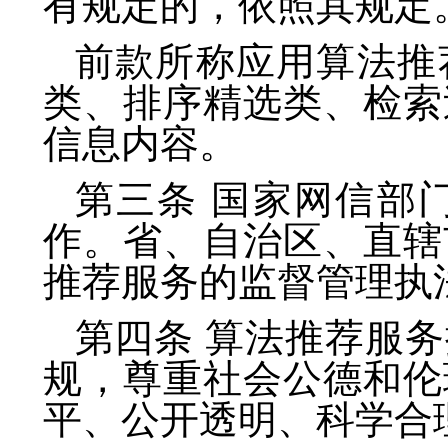
有规定的，依照其规定
前款所称应用算法推
类、排序精选类、检索
信息内容。
第三条 国家网信部
作。省、自治区、直辖
推荐服务的监督管理执
第四条 算法推荐服
规，尊重社会公德和伦
平、公开透明、科学合