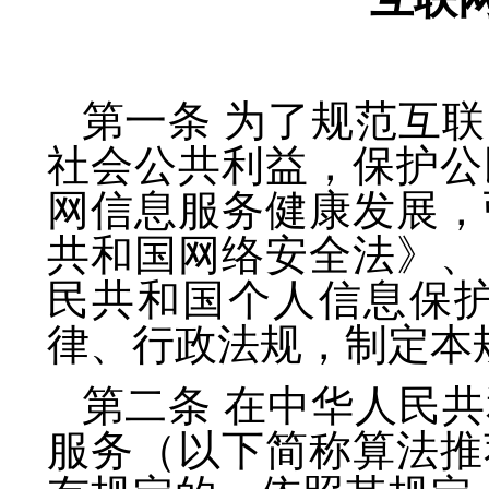
第一条 为了规范互
社会公共利益，保护公
网信息服务健康发展，
共和国网络安全法》、
民共和国个人信息保
律、行政法规，制定本
第二条 在中华人民
服务（以下简称算法推