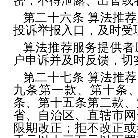
密，不得泄露、出售或
第二十六条 算法推
投诉举报入口，及时受
算法推荐服务提供者
户申诉并及时反馈，切
第二十七条 算法推
九条第一款、第十条
条、第十五条第二款、
省、自治区、直辖市网
限期改正；拒不改正或