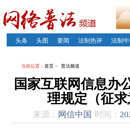
头条
头图
要闻
法制热评
法制中
当前位置：
首页
>
普法频道
国家互联网信息办
理规定（征求
来源：
网信中国
时间：
20