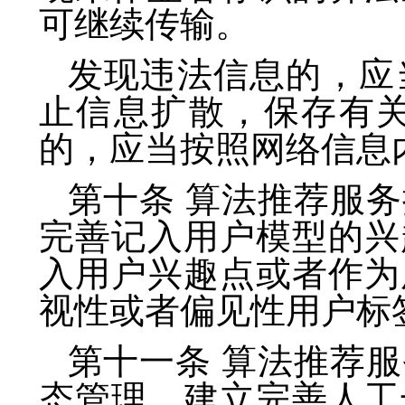
可继续传输。
发现违法信息的，应
止信息扩散，保存有
的，应当按照网络信息
第十条 算法推荐服
完善记入用户模型的兴
入用户兴趣点或者作为
视性或者偏见性用户标
第十一条 算法推荐
态管理，建立完善人工