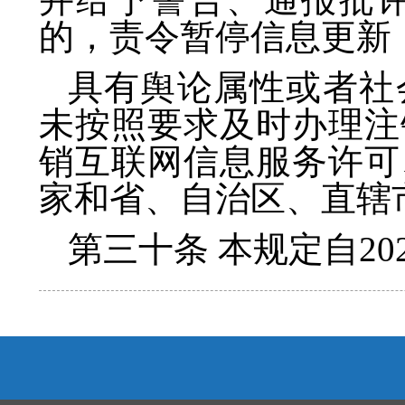
的，责令暂停信息更新
具有舆论属性或者社
未按照要求及时办理注
销互联网信息服务许可
家和省、自治区、直辖
第三十条 本规定自20