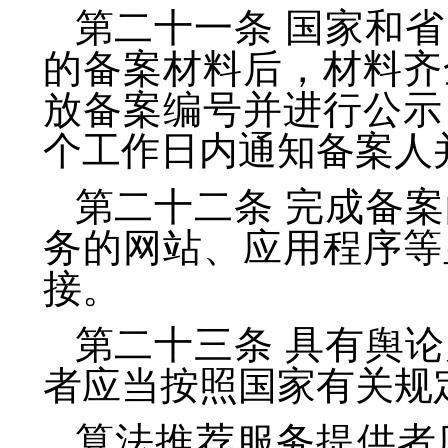
第二十一条 国家和
的备案材料后，材料齐
放备案编号并进行公示
个工作日内通知备案人
第二十二条 完成备
务的网站、应用程序等
接。
第二十三条 具有舆
者应当按照国家有关规
算法推荐服务提供者