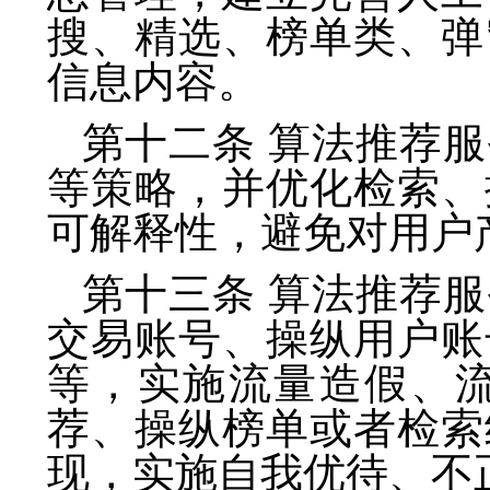
搜、精选、榜单类、弹
信息内容。
第十二条 算法推荐
等策略，并优化检索、
可解释性，避免对用户
第十三条 算法推荐
交易账号、操纵用户账
等，实施流量造假、
荐、操纵榜单或者检索
现，实施自我优待、不