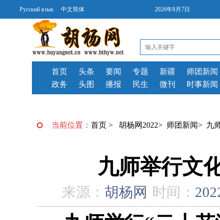
Русский язык
中文简体
2026年8月7日
首页
头条
要闻
专题
新疆
师团新闻
政务
头图
播报
民生
微刊
时事新闻
当前位置：
首页
>
胡杨网2022
>
师团新闻
>
九
​九师举行文
来源：
胡杨网
时间：
202