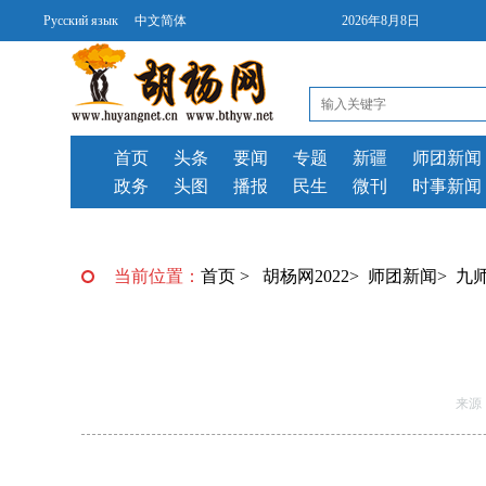
Русский язык
中文简体
2026年8月8日
首页
头条
要闻
专题
新疆
师团新闻
政务
头图
播报
民生
微刊
时事新闻
当前位置：
首页
>
胡杨网2022
>
师团新闻
>
九
来源