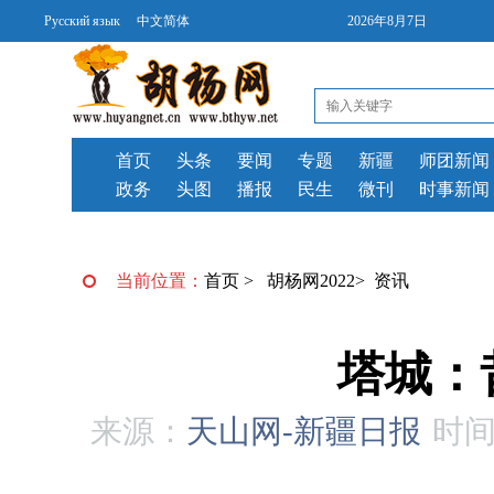
Русский язык
中文简体
2026年8月7日
首页
头条
要闻
专题
新疆
师团新闻
政务
头图
播报
民生
微刊
时事新闻
当前位置：
首页
>
胡杨网2022
>
资讯
塔城：
来源：
天山网-新疆日报
时