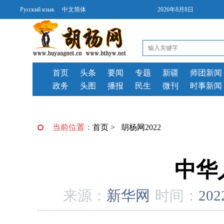
Русский язык
中文简体
2026年8月8日
首页
头条
要闻
专题
新疆
师团新闻
政务
头图
播报
民生
微刊
时事新闻
当前位置：
首页
>
胡杨网2022
中华
来源：
新华网
时间：
202