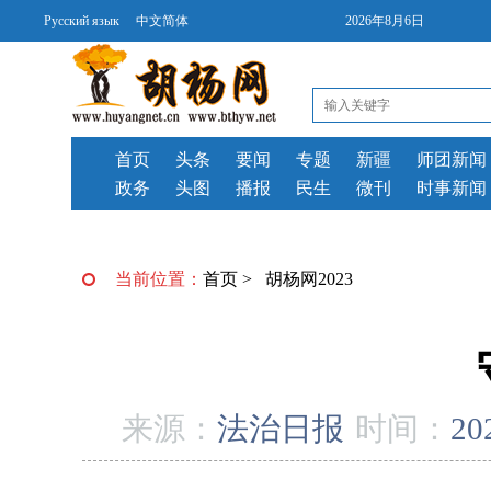
Русский язык
中文简体
2026年8月6日
首页
头条
要闻
专题
新疆
师团新闻
政务
头图
播报
民生
微刊
时事新闻
当前位置：
首页
>
胡杨网2023
来源：
法治日报
时间：
20