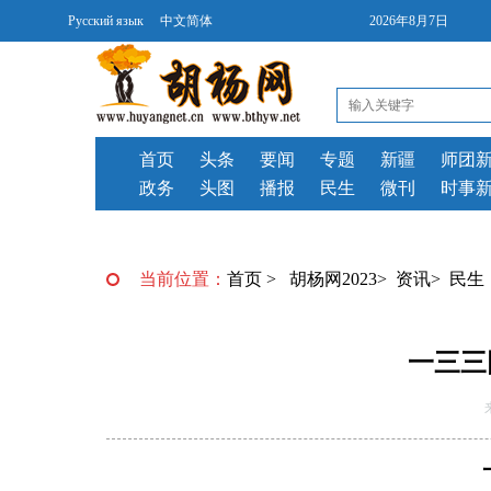
Русский язык
中文简体
2026年8月7日
首页
头条
要闻
专题
新疆
师团
政务
头图
播报
民生
微刊
时事
当前位置：
首页
>
胡杨网2023
>
资讯
>
民生
一三三