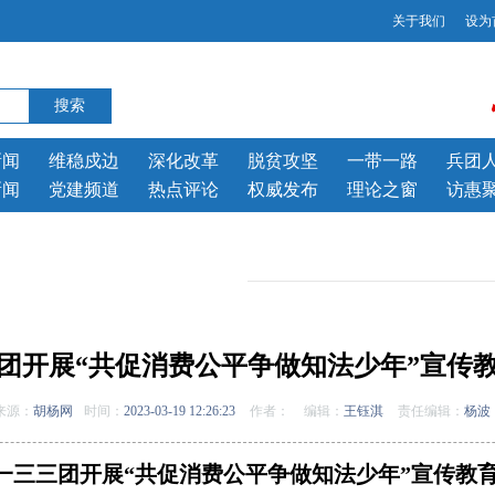
关于我们
设为
新闻
维稳戍边
深化改革
脱贫攻坚
一带一路
兵团
新闻
党建频道
热点评论
权威发布
理论之窗
访惠
团开展“共促消费公平争做知法少年”宣传
来源：
胡杨网
时间：
2023-03-19 12:26:23
作者：
编辑：
王钰淇
责任编辑：
杨波
一三三团开展“共促消费公平争做知法少年”宣传教