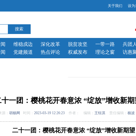
关于我们
设为
新闻
维稳戍边
深化改革
脱贫攻坚
一带一路
兵团
新闻
党建频道
热点评论
权威发布
理论之窗
访惠
二十一团：樱桃花开春意浓 “绽放”增收新期
来源：
胡杨网
时间：
2023-03-19 12:26:23
作者：
编辑：
王钰淇
责任编辑：
杨波
二十一团：樱桃花开春意浓 “绽放”增收新期望