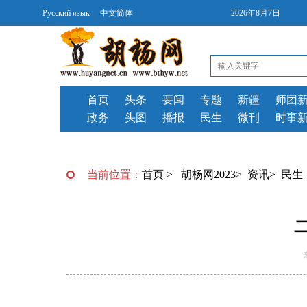
Русский язык
中文简体
2026年8月7日
首页
头条
要闻
专题
新疆
师团
政务
头图
播报
民生
微刊
时事
当前位置：
首页
>
胡杨网2023
>
资讯
>
民生