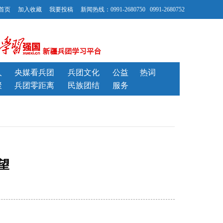
首页
加入收藏
我要投稿
新闻热线：0991-2680750 0991-2680752
人
央媒看兵团
兵团文化
公益
热词
聚
兵团零距离
民族团结
服务
望