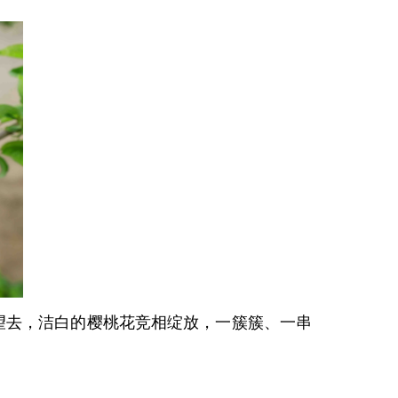
望去，洁白的樱桃花竞相绽放，一簇簇、一串