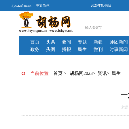
Русский язык
中文简体
2026年8月6日
首页
头条
要闻
专题
新疆
师团新闻
政务
头图
播报
民生
微刊
时事新闻
当前位置：
首页
>
胡杨网2023
>
资讯
>
民生
一
来源