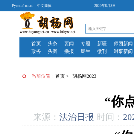
Русский язык
中文简体
2026年8月8日
首页
头条
要闻
专题
新疆
师团新闻
政务
头图
播报
民生
微刊
时事新闻
当前位置：
首页
>
胡杨网2023
“你
来源：
法治日报
时间：
20