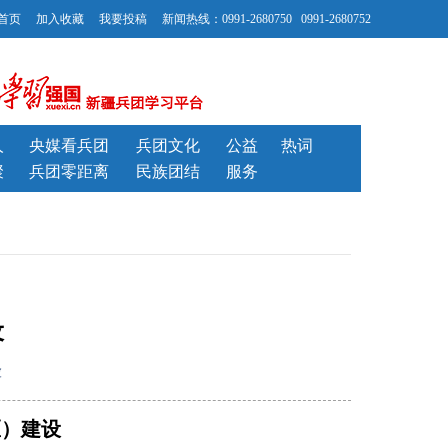
首页
加入收藏
我要投稿
新闻热线：0991-2680750 0991-2680752
人
央媒看兵团
兵团文化
公益
热词
聚
兵团零距离
民族团结
服务
设
波
区）建设