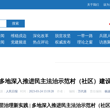
关于我们
设为
新闻
维稳戍边
深化改革
脱贫攻坚
一带一路
兵团
新闻
党建频道
热点评论
权威发布
理论之窗
访惠
多地深入推进民主法治示范村（社区）建
源：
人民日报
时间：
2023-03-24 13:19:28
作者：
编辑：
万代喜
责任编辑：
杨
层治理新实践 |
多地深入推进民主法治示范村（社