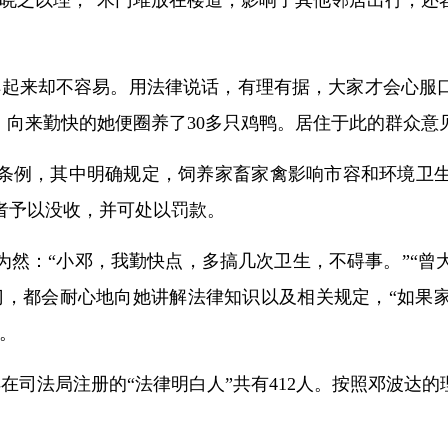
、晓之以理，“木门堆放在楼道，影响了其他邻居出行，还
起来却不容易。用法律说话，有理有据，大家才会心服口
，向来勤快的她便圈养了30多只鸡鸭。居住于此的群众意
条例，其中明确规定，饲养家畜家禽影响市容和环境卫
者予以没收，并可处以罚款。
为然：“小邓，我勤快点，多搞几次卫生，不碍事。”“曾
门，都会耐心地向她讲解法律知识以及相关规定，“如果
。
在司法局注册的“法律明白人”共有412人。按照邓波达的