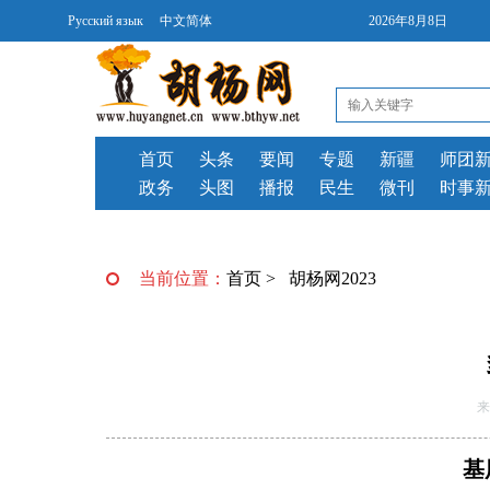
Русский язык
中文简体
2026年8月8日
首页
头条
要闻
专题
新疆
师团
政务
头图
播报
民生
微刊
时事
当前位置：
首页
>
胡杨网2023
来
基