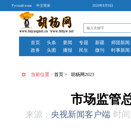
Русский язык
中文简体
2026年8月6日
首页
头条
要闻
专题
新疆
师团新闻
政务
头图
播报
民生
微刊
时事新闻
当前位置：
首页
>
胡杨网2023
市场监管
来源：
央视新闻客户端
时间