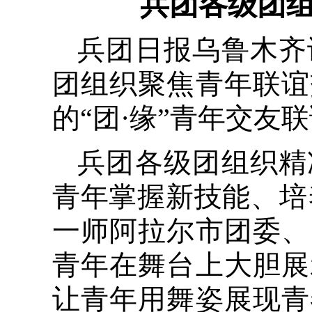
兵团各级团组
兵团日报乌鲁木齐
团组织聚焦青年联谊
的“团·缘”青年交友
兵团各级团组织精
青年掌握新技能、培
一师阿拉尔市团委、
青年在舞台上大胆展
让青年用舞姿展现青