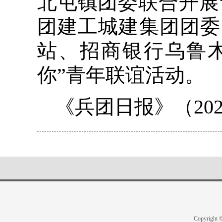
北屯镇团委联合开展
团建工城建集团团委
站、招商银行乌鲁木
你”青年联谊活动。
《兵团日报》（202
Copyright