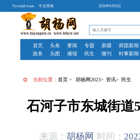
Русский язык
中文简体
2026年8月8日
首页
头条
要闻
专题
新疆
师团新闻
政务
头图
播报
民生
微刊
时事新闻
当前位置：
首页
>
胡杨网2023
>
资讯
>
民生
石河子市东城街道5
来源：
胡杨网
时间：
202