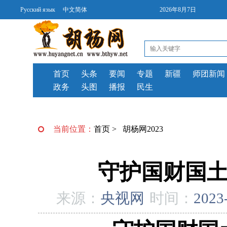
Русский язык
中文简体
2026年8月7日
首页
头条
要闻
专题
新疆
师团新闻
政务
头图
播报
民生
当前位置：
首页
>
胡杨网2023
守护国财国土
来源：
央视网
时间：
2023