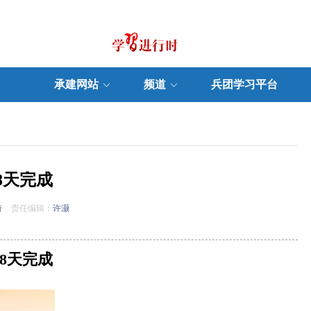
承建网站
频道
兵团学习平台
8天完成
琦
责任编辑：
许灏
8天完成