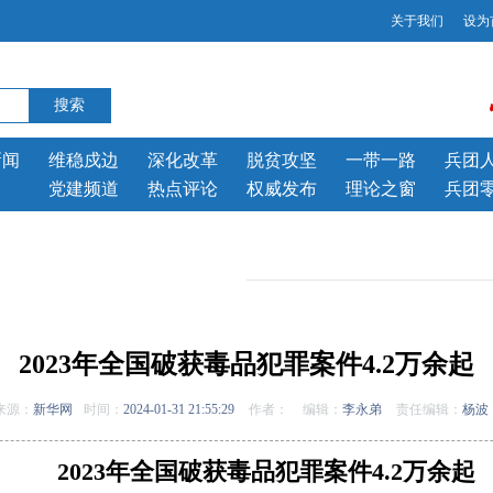
关于我们
设为
新闻
维稳戍边
深化改革
脱贫攻坚
一带一路
兵团
党建频道
热点评论
权威发布
理论之窗
兵团
2023年全国破获毒品犯罪案件4.2万余起
来源：
新华网
时间：
2024-01-31 21:55:29
作者：
编辑：
李永弟
责任编辑：
杨波
2023年全国破获毒品犯罪案件4.2万余起