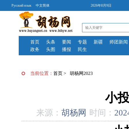
Русский язык
中文简体
2026年8月9日
首页
头条
要闻
专题
新疆
师团新闻
政务
头图
播报
民生
当前位置：
首页
>
胡杨网2023
小投
来源：
胡杨网
时间：
202