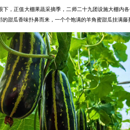
眼下，正值大棚果蔬采摘季，二师二十九团设施大棚内各
郁的甜瓜香味扑鼻而来，一个个饱满的羊角蜜甜瓜挂满藤