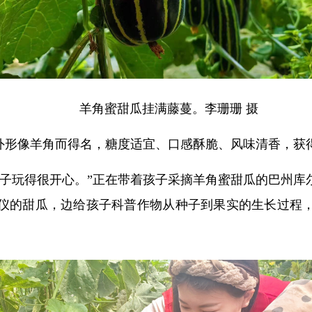
羊角蜜甜瓜挂满藤蔓。李珊珊 摄
因外形像羊角而得名，糖度适宜、口感酥脆、风味清香，获
孩子玩得很开心。”正在带着孩子采摘羊角蜜甜瓜的巴州库
仪的甜瓜，边给孩子科普作物从种子到果实的生长过程