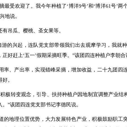
采摘最受欢迎了。我今年种植了‘博洋9号’和‘博洋61号
高兴地说。
还有吊瓜、樱桃、圣女果等。
摘游的兴起，连队党支部带领我们出去观摩学习，我就
正好赶上‘五一’假期采摘旺季。”该团四连种植户李朝合
用率、产出率，实现错峰采摘，增加收益，二十九团四
得好。
部积极转变观念，引导、扶持种植户因地制宜调整产业结
入。”该团四连党支部书记李德民说。
道的地理位置优势，大力发展特色产业，积极鼓励职工