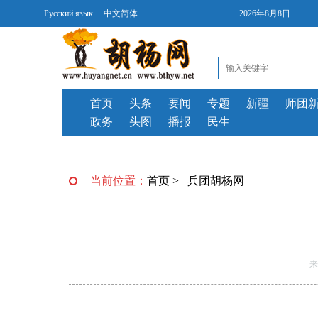
Русский язык
中文简体
2026年8月8日
首页
头条
要闻
专题
新疆
师团
政务
头图
播报
民生
当前位置：
首页
>
兵团胡杨网
来