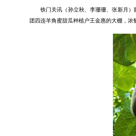
铁门关讯（
孙立秋、李珊珊、张新月
）
团四连羊角蜜甜瓜种植户王金惠的大棚，浓