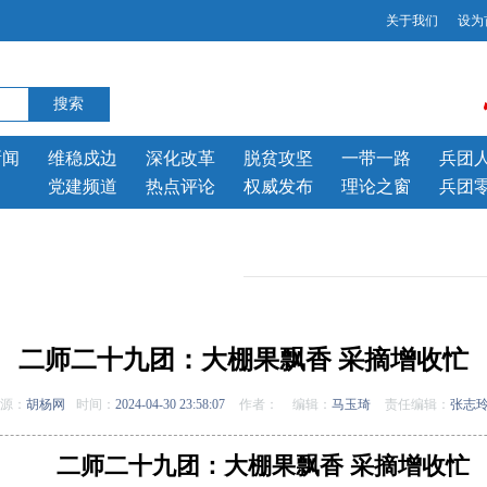
关于我们
设为
新闻
维稳戍边
深化改革
脱贫攻坚
一带一路
兵团
党建频道
热点评论
权威发布
理论之窗
兵团
二师二十九团：大棚果飘香 采摘增收忙
源：
胡杨网
时间：
2024-04-30 23:58:07
作者：
编辑：
马玉琦
责任编辑：
张志
二师二十九团：大棚果飘香 采摘增收忙