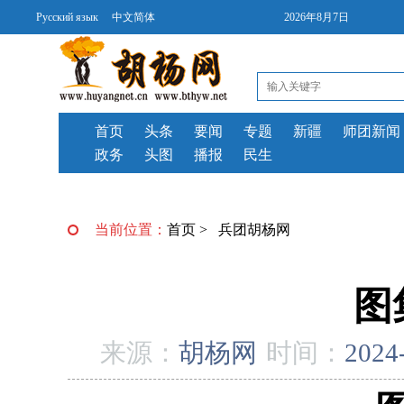
Русский язык
中文简体
2026年8月7日
首页
头条
要闻
专题
新疆
师团新闻
政务
头图
播报
民生
当前位置：
首页
>
兵团胡杨网
图
来源：
胡杨网
时间：
2024