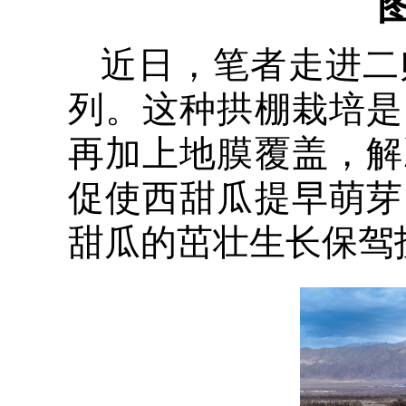
近日，笔者走进二
列。这种拱棚栽培是
再加上地膜覆盖，解
促使西甜瓜提早萌芽
甜瓜的茁壮生长保驾