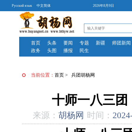
Русский язык
中文简体
2026年8月9日
首页
头条
要闻
专题
新疆
师团新闻
政务
头图
播报
民生
当前位置：
首页
>
兵团胡杨网
​十师一八三团
来源：
胡杨网
时间：
2024