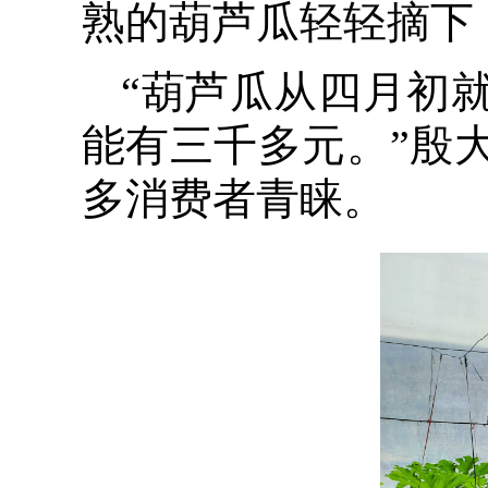
熟的葫芦瓜轻轻摘下
“葫芦瓜从四月初
能有三千多元。”殷
多消费者青睐。