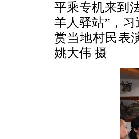
平乘专机来到
羊人驿站”，
赏当地村民表
姚大伟 摄