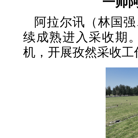
一师
阿拉尔讯（
林国强
续成熟进入采收期
机，开展孜然采收工