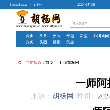
Русский язык
中文简体
2026年8月6日
首页
头条
要闻
专题
新疆
师团新闻
政务
头图
播报
民生
当前位置：
首页
>
兵团胡杨网
一师阿
来源：
胡杨网
时间：
202