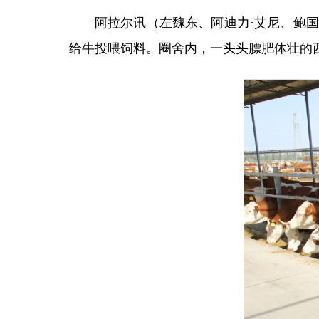
阿拉尔讯（
左魏东、阿迪力·艾尼、鲍
给牛投喂饲料。圈舍内，一头头膘肥体壮的