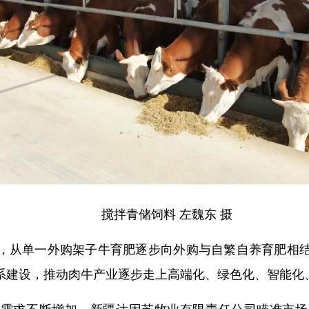
搅拌青储饲料 左魏东 摄
，从单一外购架子牛育肥逐步向外购与自繁自养育肥相
系建设，推动肉牛产业逐步走上高端化、绿色化、智能化