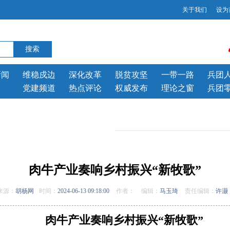
关于我们
设为
新闻
维稳戍边
深化改革
脱贫攻坚
一带一路
兵团
党建频道
热点评论
权威发布
理论之窗
兵团
肉牛产业奏响乡村振兴“新牧歌”
来源：
胡杨网
时间：
2024-06-13 09:18:00
作者：
编辑：
马玉琦
责任编辑：
许灏
肉牛产业奏响乡村振兴“新牧歌”