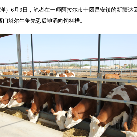
国洋
）6月9日，笔者在一师阿拉尔市十团昌安镇的新疆达
西门塔尔牛争先恐后地涌向饲料槽。