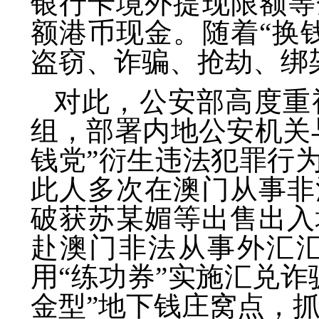
银行卡境外提现限额等
额港币现金。随着“换
盗窃、诈骗、抢劫、绑
对此，公安部高度重
组，部署内地公安机关
钱党”衍生违法犯罪行
此人多次在澳门从事非
破获苏某媚等出售出入
赴澳门非法从事外汇汇
用“练功券”实施汇兑诈
金型”地下钱庄窝点，抓