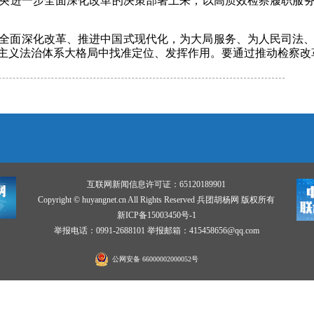
央进一步全面深化改革的决策部署上来，以高质效检察履职服
全面深化改革、推进中国式现代化，为大局服务、为人民司法
主义法治体系大格局中找准定位、发挥作用。要通过推动检察改
互联网新闻信息许可证：65120189901
Copyright © huyangnet.cn All Rights Reserved 兵团胡杨网 版权所有
新ICP备15003450号-1
举报电话：0991-2688101 举报邮箱：415458656@qq.com
公网安备 66000002000052号