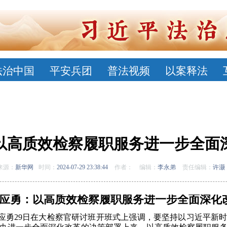
法治中国
平安兵团
普法视频
以案释法
以高质效检察履职服务进一步全面
来源：
新华网
时间：
2024-07-29 23:38:44
作者：
编辑：
李永弟
责任编辑：
许灏
应勇：以高质效检察履职服务进一步全面深化
察长应勇29日在大检察官研讨班开班式上强调，要坚持以习近平