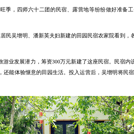
游旺季，四师六十二团的民宿、露营地等纷纷做好准备工
二连居民吴增明、潘新英夫妇新建的田园民宿农家院看到，
场旅游业发展潜力，筹资300万元新建了这座民宿。民宿
，还能体验惬意的田园生活。投入运营后，吴增明将民宿挂