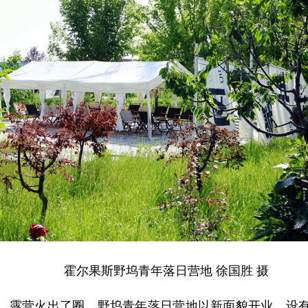
霍尔果斯野坞青年落日营地 徐国胜 摄
，露营火出了圈。野坞青年落日营地以新面貌开业，设