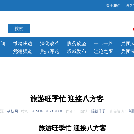
关于我们
设为
新闻
维稳戍边
深化改革
脱贫攻坚
一带一路
兵团
党建频道
热点评论
权威发布
理论之窗
兵团
旅游旺季忙 迎接八方客
源：
胡杨网
时间：
2024-07-31 23:31:00
作者：
编辑：
陈禧千子
责任编辑：
许
旅游旺季忙 迎接八方客