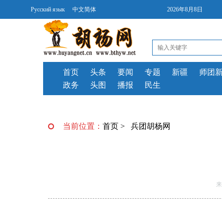
Русский язык
中文简体
2026年8月8日
首页
头条
要闻
专题
新疆
师团
政务
头图
播报
民生
当前位置：
首页
>
兵团胡杨网
来