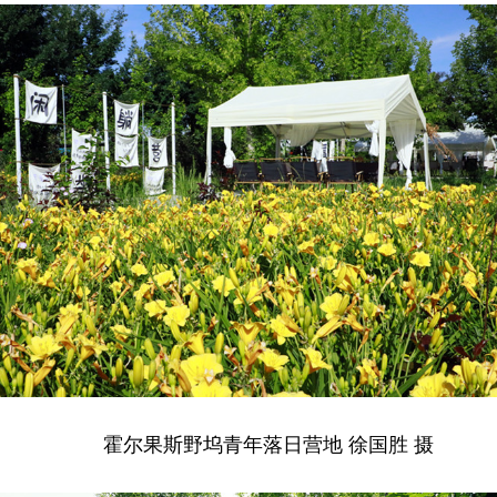
霍尔果斯野坞青年落日营地 徐国胜 摄