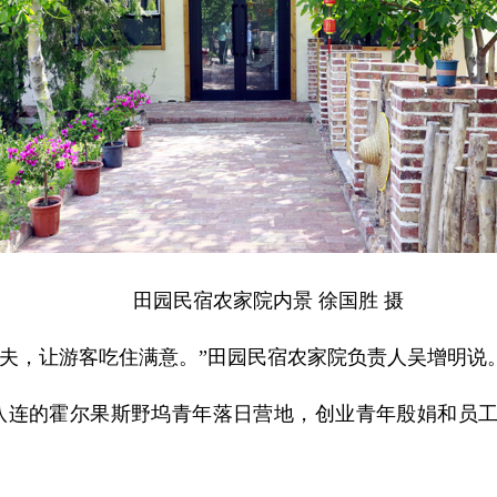
田园民宿农家院内景 徐国胜 摄
功夫，让游客吃住满意。”田园民宿农家院负责人吴增明说
团八连的霍尔果斯野坞青年落日营地，创业青年殷娟和员