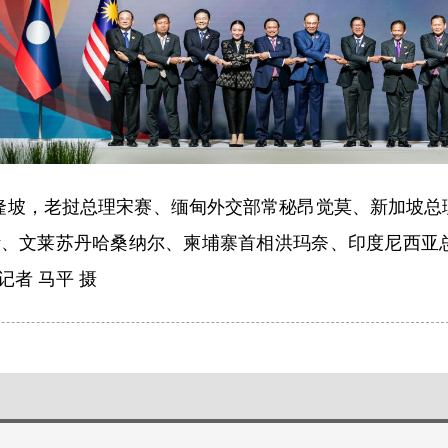
吉隆坡，老挝总理宋赛、缅甸外交部常秘昂觉莫、新加坡
、文莱苏丹哈桑纳尔、柬埔寨首相洪玛奈、印度尼西亚总
者 马平 摄