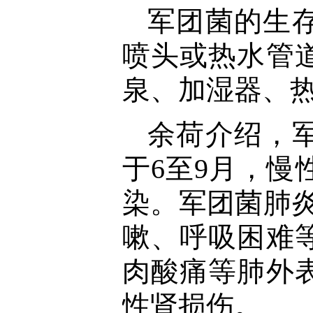
军团菌的生
喷头或热水管
泉、加湿器、
余荷介绍，
于6至9月，
染。军团菌肺炎
嗽、呼吸困难
肉酸痛等肺外
性肾损伤。