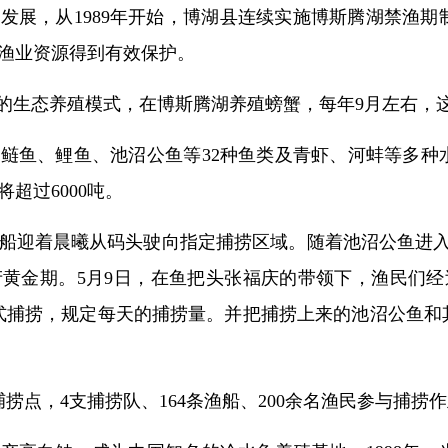
发展，从1989年开始，博湖县连续实施博斯腾湖禁渔
渔业资源得到有效保护。
”的生态养殖模式，在博斯腾湖养殖螃蟹，每年9月左右，
鲢鱼、鲤鱼、池沼公鱼等32种鱼类及青虾、河蚌等多种水
超过6000吨。
船迎着晨曦从码头驶向指定捕捞区域。随着池沼公鱼进入浅
黄金期。5月9日，在鱼把头张福庆的带领下，渔民们经
管控式捕捞，规定每天的捕捞量。并把捕捞上来的池沼公鱼
捞点，4支捕捞队、164条渔船、200余名渔民参与捕捞作