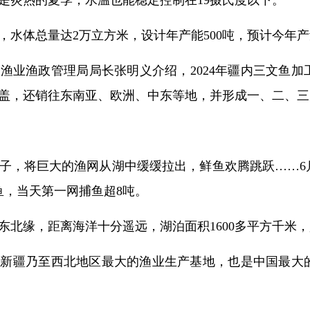
是炎热的夏季，水温也能稳定控制在19摄氏度以下。
，水体总量达2万立方米，设计年产能500吨，预计今年产
渔业渔政管理局局长张明义介绍，2024年疆内三文鱼加
盖，还销往东南亚、欧洲、中东等地，并形成一、二、三
子，将巨大的渔网从湖中缓缓拉出，鲜鱼欢腾跳跃……6
鱼，当天第一网捕鱼超8吨。
东北缘，距离海洋十分遥远，湖泊面积1600多平方千米
是新疆乃至西北地区最大的渔业生产基地，也是中国最大