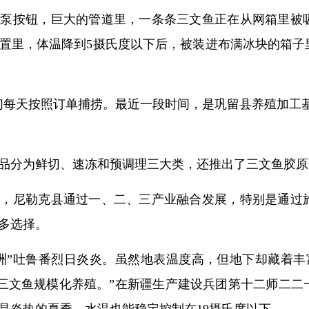
鱼泵按钮，巨大的管道里，一条条三文鱼正在从网箱里被
置里，体温降到5摄氏度以下后，被装进布满冰块的箱子
们每天按照订单捕捞。最近一段时间，是巩留县养殖加工
品分为鲜切、速冻和预调理三大类，还推出了三文鱼胶原
大，尼勒克县通过一、二、三产业融合发展，特别是通过
多选择。
火洲”吐鲁番烈日炎炎。虽然地表温度高，但地下却藏着
现三文鱼规模化养殖。”在新疆生产建设兵团第十二师二