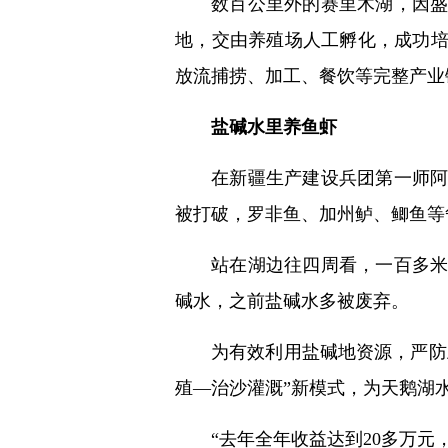
数百公里外的赛里木湖，因盛
地，交由养殖场人工孵化，成功培
放流捕捞、加工、餐饮等完整产业
盐碱水里养鱼虾
在新疆生产建设兵团第一师
被打破，罗非鱼、加州鲈、鲫鱼等
站在湖边往四周看，一百多
碱水，之前盐碱水多被废弃。
为有效利用盐碱地资源，严防
殖—治沙灌溉”新模式，为天鹅湖
“去年全年收益达到20多万元