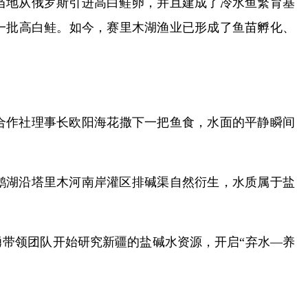
，当地从俄罗斯引进高白鲑卵，并且建成了冷水鱼繁育基
一批高白鲑。如今，赛里木湖渔业已形成了鱼苗孵化、
合作社理事长欧阳海花撒下一把鱼食，水面的平静瞬间
鹅湖沿塔里木河南岸灌区排碱渠自然衍生，水质属于盐
带领团队开始研究新疆的盐碱水资源，开启“弃水—养
。