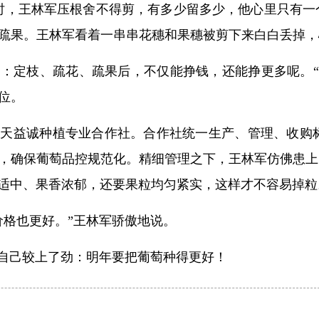
时，王林军压根舍不得剪，有多少留多少，他心里只有一
疏果。王林军看着一串串花穗和果穗被剪下来白白丢掉，
：定枝、疏花、疏果后，不仅能挣钱，还能挣更多呢。“
位。
市天益诚种植专业合作社。合作社统一生产、管理、收购
确保葡萄品控规范化。精细管理之下，王林军仿佛患上了“
甜度适中、果香浓郁，还要果粒均匀紧实，这样才不容易掉
价格也更好。”王林军骄傲地说。
跟自己较上了劲：明年要把葡萄种得更好！