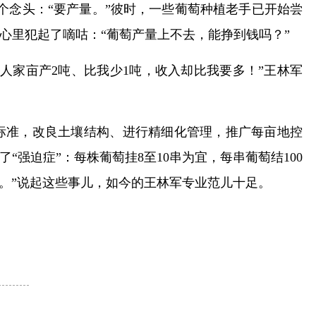
个念头：“要产量。”彼时，一些葡萄种植老手已开始尝
心里犯起了嘀咕：“葡萄产量上不去，能挣到钱吗？”
人家亩产2吨、比我少1吨，收入却比我要多！”王林军
标准，改良土壤结构、进行精细化管理，推广每亩地控
强迫症”：每株葡萄挂8至10串为宜，每串葡萄结100
粒。”说起这些事儿，如今的王林军专业范儿十足。