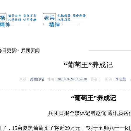
每日更新
>
兵团要闻
“葡萄王”养成记
来源：
兵团日报
时间：
2025-09-24 07:59:38
作者：
编辑：
李佳莹
“葡萄王”养成记
兵团日报全媒体记者赵优 通讯员岳
圆了，15亩夏黑葡萄卖了将近29万元！”对于五师八十