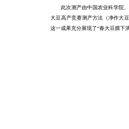
此次测产由中国农业科学院
大豆高产竞赛测产方法（净作大
这一成果充分展现了“春大豆膜下