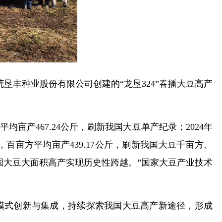
垦丰种业股份有限公司创建的“龙垦324”春播大豆高产
均亩产467.24公斤，刷新我国大豆单产纪录；2024年
，百亩方平均亩产439.17公斤，刷新我国大豆千亩方、
国大豆大面积高产实现历史性跨越。”国家大豆产业技术
模式创新与集成，持续探索我国大豆高产新途径，形成