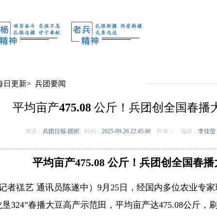
每日更新
>
兵团要闻
平均亩产475.08 公斤！兵团创全国春
来源：
兵团日报-团炬
时间：
2025-09-26 22:45:40
作者：
编辑：
李佳莹
平均亩产475.08 公斤！兵团创全国春
记者禚艺 通讯员陈遂中）
9月25日，经国内多位农业专
垦324”春播大豆高产示范田，平均亩产达475.08公斤