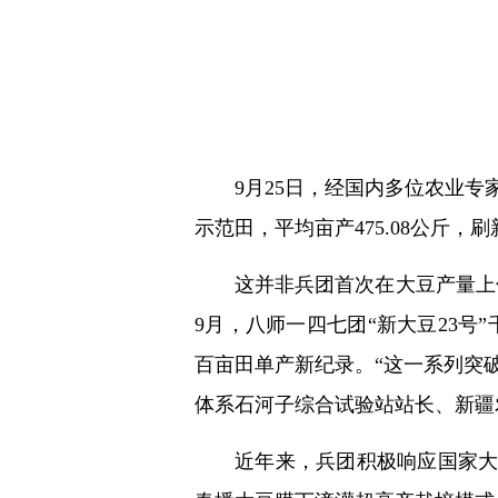
9月25日，经国内多位农业专
示范田，平均亩产475.08公斤，
这并非兵团首次在大豆产量上领跑
9月，八师一四七团“新大豆23号”
百亩田单产新纪录。“这一系列突
体系石河子综合试验站站长、新疆
近年来，兵团积极响应国家