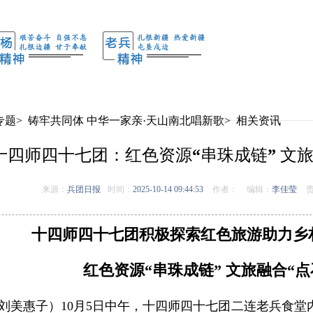
专题
>
铸牢共同体 中华一家亲·天山南北唱新歌
>
相关资讯
十四师四十七团：红色资源“串珠成链” 文旅
来源：
兵团日报
时间：
2025-10-14 09:44:53
作者：
编辑：
李佳莹
责
十四师四十七团积极探索红色旅游助力乡
红色资源“串珠成链” 文旅融合“点
刘美惠子）10月5日中午，十四师四十七团二连老兵食堂