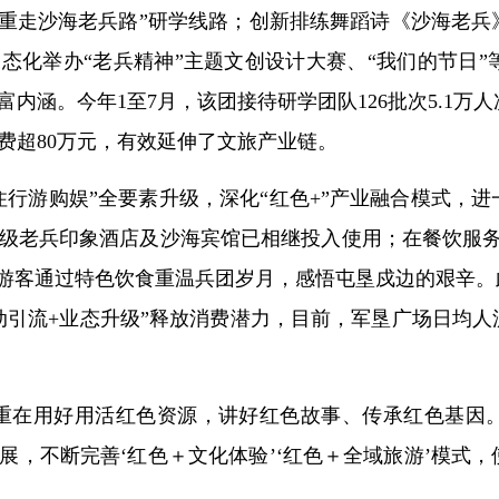
“重走沙海老兵路”研学线路；创新排练舞蹈诗《沙海老
态化举办“老兵精神”主题文创设计大赛、“我们的节日”等
内涵。今年1至7月，该团接待研学团队126批次5.1万人
费超80万元，有效延伸了文旅产业链。
住行游购娱”全要素升级，深化“红色+”产业融合模式，
级老兵印象酒店及沙海宾馆已相继投入使用；在餐饮服务
让游客通过特色饮食重温兵团岁月，感悟屯垦戍边的艰辛
引流+业态升级”释放消费潜力，目前，军垦广场日均人流
重在用好用活红色资源，讲好红色故事、传承红色基因。
展，不断完善‘红色＋文化体验’‘红色＋全域旅游’模式