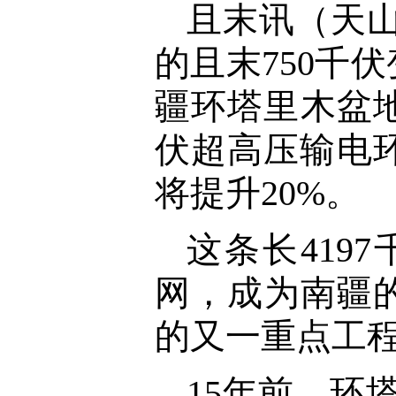
且
末
讯（
天
的且末750千
疆环塔里木盆地
伏超高压输电
将提升20%。
这条长419
网，成为南疆
的又一重点工
15年前，环