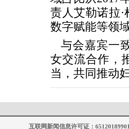
责人艾勒诺拉
数字赋能等领
与会嘉宾一
女交流合作，
当，共同推动
互联网新闻信息许可证：6512018990