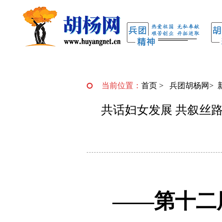
当前位置：
首页
>
兵团胡杨网
>
共话妇女发展 共叙丝
——第十二