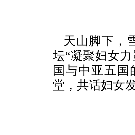
天山脚下，
坛“凝聚妇女力
国与中亚五国
堂，共话妇女